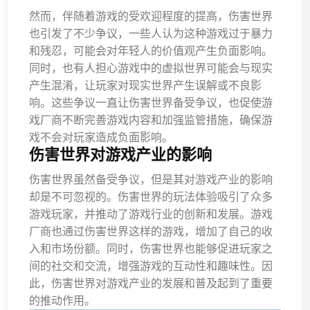
然而，伴随着游戏的受欢迎程度的提高，伤害世界
也引发了不少争议，一些人认为这种游戏过于暴力
和残忍，可能会对年轻人的价值观产生负面影响。
同时，也有人担心游戏中的虚拟世界可能会与现实
产生混淆，让玩家对现实世界产生误解或不良影
响。这些争议一直让伤害世界备受争议，也促使游
戏厂商不断完善游戏内容和加强监管措施，确保游
戏不会对玩家造成负面影响。
伤害世界对游戏产业的影响
伤害世界虽然备受争议，但是其对游戏产业的影响
却是不可忽视的。伤害世界的玩法体验吸引了众多
游戏玩家，并推动了游戏行业的创新和发展。游戏
厂商也通过伤害世界这样的游戏，增加了自己的收
入和市场份额。同时，伤害世界也能够促进玩家之
间的社交和交流，增强游戏的互动性和趣味性。因
此，伤害世界对游戏产业的发展和普及起到了重要
的推动作用。