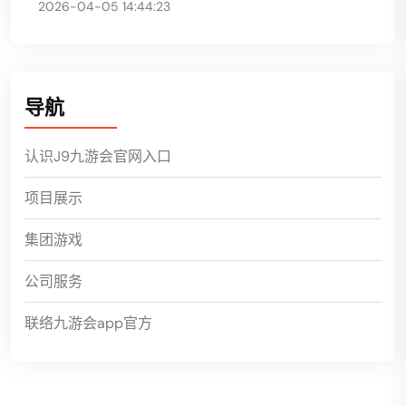
2026-04-05 14:44:23
导航
认识J9九游会官网入口
项目展示
集团游戏
公司服务
联络九游会app官方