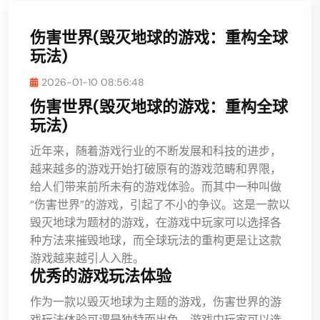
伤害世界(毁灭地球的游戏：重构全球
玩法)
2026-01-10 08:56:48
伤害世界(毁灭地球的游戏：重构全球
玩法)
近年来，随着游戏行业的不断发展和科技的进步，
越来越多的游戏开始打破原有的游戏范畴和界限，
给人们带来前所未有的游戏体验。而其中一种叫做
“伤害世界”的游戏，引起了不小的争议。这是一款以
毁灭地球为题材的游戏，在游戏中玩家可以选择各
种方法来摧毁地球，而全球玩法的重构更是让这款
游戏越来越引人入胜。
优秀的游戏玩法体验
作为一款以毁灭地球为主题的游戏，伤害世界的游
戏玩法体验可谓是独特而出色。游戏中玩家可以选