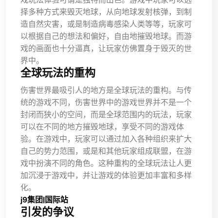
择多种方式来毁灭地球，从向地球发射核弹，到制
造自然灾害，或是制造病毒感染人类等等，玩家可
以根据自己的想法和偏好，自由地摧毁地球。而游
戏的画面也十分逼真，让玩家仿佛置身于毁灭的世
界中。
全球玩法的重构
伤害世界最吸引人的地方是全球玩法的重构。与传
统的游戏不同，伤害世界中的游戏世界并不是一个
封闭而狭小的空间，而是全球范围内的玩法，玩家
可以在不同的地方摧毁地球，享受不同的游戏体
验。在游戏中，玩家可以通过加入各种组织来扩大
自己的势力范围，或是和其他玩家组成联盟，在游
戏中扮演不同的角色。这种重构的全球玩法让人更
加沉浸于游戏中，并让游戏的体验更加丰富和多样
化。
j9集团|国际站
引发的争议