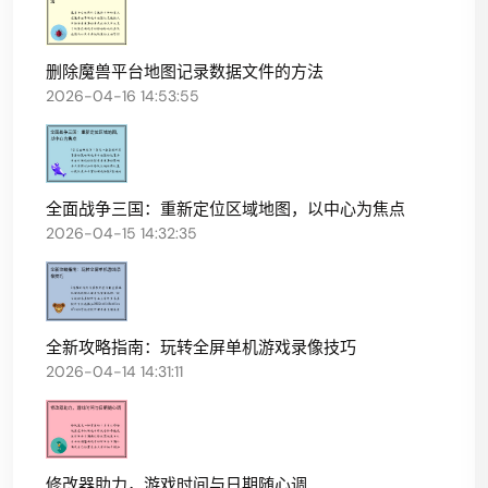
删除魔兽平台地图记录数据文件的方法
2026-04-16 14:53:55
全面战争三国：重新定位区域地图，以中心为焦点
2026-04-15 14:32:35
全新攻略指南：玩转全屏单机游戏录像技巧
2026-04-14 14:31:11
修改器助力，游戏时间与日期随心调