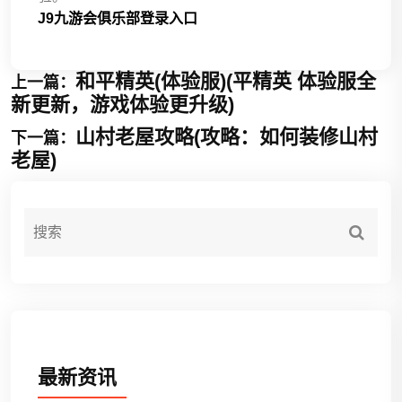
J9九游会俱乐部登录入口
和平精英(体验服)(平精英 体验服全
上一篇：
新更新，游戏体验更升级)
山村老屋攻略(攻略：如何装修山村
下一篇：
老屋)
最新资讯