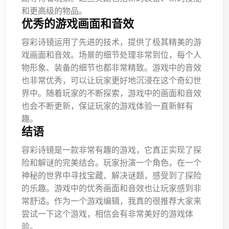
和更高级的物品。
优秀的游戏画面和音效
容彩诗镜运用了先进的技术，提供了极其精美的游
戏画面和音效。场景的细节处理非常到位，每个人
物形象、装备的细节也都非常精致。游戏中的音效
也非常优秀，可以让玩家更好地沉浸在这个奇幻世
界中。随着玩家的不断探索，游戏中的画面和音效
也会不断更新，保证玩家的游戏体验一直新鲜有
趣。
结语
容彩诗镜是一款非常有趣的游戏，它真正实现了探
险和解谜的完美结合。玩家扮演一个角色，在一个
神秘的世界中寻找宝藏、解决谜题，感受到了探险
的乐趣。游戏中的优秀画面和音效也让玩家感到非
常舒适。作为一个游戏编辑，我真的很推荐大家来
尝试一下这个游戏，相信会有非常美好的游戏体
验。