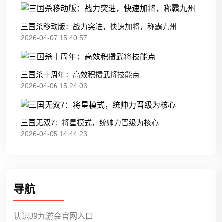
三国杀移动版：战力突进，快速加将，称霸九州
2026-04-07 15:40:57
三国杀十周年：高效积攒武将技能点
2026-04-06 15:24:03
三国无双7：将星模式，统帅力晋级为核心
2026-04-05 14:44:23
导航
认识J9九游会官网入口