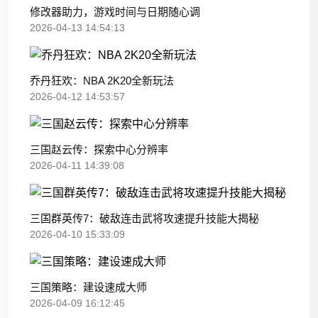
修改器助力，游戏时间与日期随心调
2026-04-13 14:54:13
乔丹狂欢：NBA 2K20全新玩法
2026-04-12 14:53:57
三国赵云传：探索中心分辨率
2026-04-11 14:39:08
三国群英传7：破敌连击武将攻速提升技能大揭秘
2026-04-10 15:33:09
三国策略：建设速成大师
2026-04-09 16:12:45