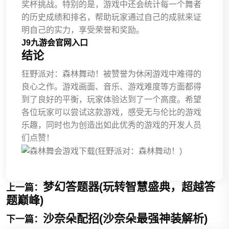
奖杯挑战。特别的是，游戏中还会统计每一个舞者
的历史成绩和排名，帮助玩家通过自己的成就来证
明自己的实力，享受荣誉和奖励。
J9九游会官网入口
结论
狂野派对：森林舞动！被赞誉为休闲游戏中难得的
良心之作。游戏画面、音乐、游戏难度等方面都得
到了良好的平衡，玩家体验达到了一个高度。希望
各位玩家可以尝试这款游戏，感受无与伦比的游戏
乐趣，同时也为创造出如此优秀的游戏的开发人员
们点赞！
梦幻答题器(玩转智慧盛典，超越答
上一篇：
题巅峰)
沙奈朵配招(沙奈朵最强神装解析)
下一篇：