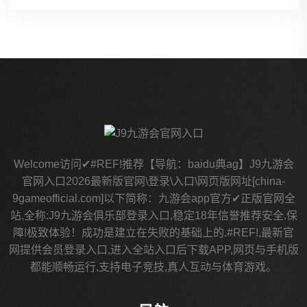
Welcome访问✔#REF!推荐【导航：baidu典ag】J9九游会
官网入口2026最新版官网\登录\入口\网页版网址[china-
9gameofficial.com]以下简称：九游会app官方✔正版官网全
站,全称:J9九游会俱乐部登录入口,稳定18年信誉推荐安全.保
障!极致体验！成功是建立在失败的基础上的.#REF!,最新官
网提供会员登录入口,进入全站入口后下载APP,网页与手机版
都能顺畅运行,支持电子竞技,真人互动与体育游戏。