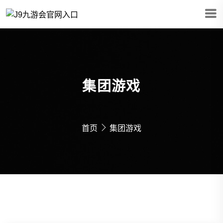
集团游戏
首页
集团游戏