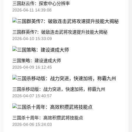
三国赵云传：探索中心分辨率
2026-04-11 14:39:08
三国群英传7：破敌连击武将攻速提升技能大揭秘
2026-04-10 15:33:09
三国策略：建设速成大师
2026-04-09 16:12:45
三国杀移动版：战力突进，快速加将，称霸九州
2026-04-07 15:40:57
三国杀十周年：高效积攒武将技能点
2026-04-06 15:24:03