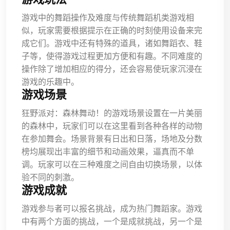
游戏中的舞蹈操作及难度与传统舞蹈机类游戏相
似，玩家需要根据提示在正确的时刻使用设备来完
成它们。游戏中还有特殊的道具，诸如舞蹈衣、鞋
子等，使得游戏过程更加方便和有趣。不同难度的
操作除了增加相应的得分，还会容易使玩家沉浸在
游戏的乐趣中。
游戏场景
狂野派对：森林舞动！的游戏场景设置在一片美丽
的森林中，玩家们可以在这里看到各种各样的动物
在参加舞会。场景背景有日出和日落，场地及分数
榜均展现出丰富的细节和动画效果，逼真而不单
调。玩家可以在三种难度之间自由切换场景，以体
验不同的刺激。
游戏成就
游戏参与者可以报名挑战，成为热门舞蹈家。游戏
中有两个方面的挑战，一个是成就挑战，另一个是