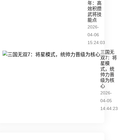
年：高
效积攒
武将技
能点
2026-
04-06
15:24:03
三国无
双7：将
星模
式，统
帅力晋
级为核
心
2026-
04-05
14:44:23