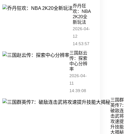
乔丹狂
欢：NBA
2K20全
新玩法
2026-04-
12
14:53:57
三国赵云
传：探索
中心分辨
率
2026-04-
11
14:39:08
三国群
英传7：
破敌连
击武将
攻速提
升技能
大揭秘