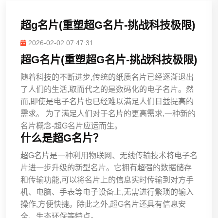
超g名片(重塑超G名片-挑战科技极限)
2026-02-02 07:47:31
超G名片(重塑超G名片-挑战科技极限)
随着科技的不断进步,传统的纸质名片已经逐渐退出
了人们的生活,取而代之的是数码化的电子名片。然
而,即使是电子名片也已经难以满足人们日益提高的
需求。 为了满足人们对于名片的更高需求,一种新的
名片概念-超G名片应运而生。
什么是超G名片？
超G名片是一种利用物联网、无线传输技术将电子名
片进一步升级的新型名片。它拥有超强的数据储存
和传输功能,可以将名片上的信息实时传输到对方手
机、电脑、手表等电子设备上,无需进行繁琐的输入
操作,方便快捷。除此之外,超G名片还具有信息安
全、生态环保等特点。