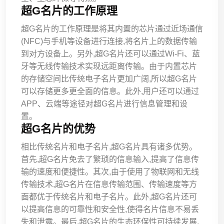
超G名片的工作原理
超G名片的工作原理是将其内置的芯片通过近场通信
(NFC)与手机等设备进行连接,将名片上的数据传输
到对方设备上。另外,超G名片还可以通过Wi-Fi、蓝
牙等无线传输技术实现远距离传输。由于内置芯片
的存储空间比传统电子名片更加广阔,所以超G名片
可以存储更多更全面的信息。此外,用户还可以通过
APP、云端等途径对超G名片进行信息管理和设
置。
超G名片的优势
相比传统名片和电子名片,超G名片具有诸多优势。
首先,超G名片免去了繁琐的信息输入,提高了信息传
输的速度和便捷性。其次,由于使用了物联网和无线
传输技术,超G名片在信息传输范围、传输速度等方
面都优于传统名片和电子名片。此外,超G名片还可
以提高信息的可靠性和安全性,使得名片信息不易丢
失和泄露。最后,超G名片的生态环保性可持续发展,