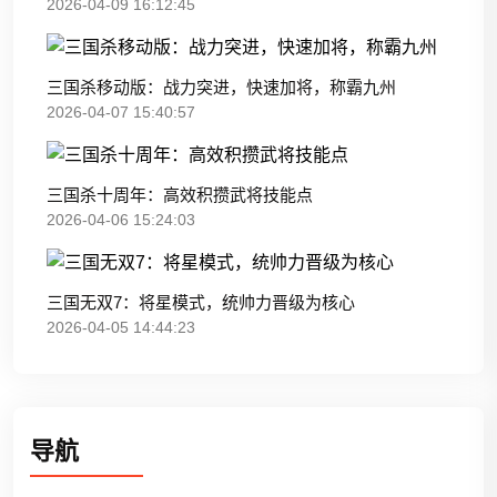
2026-04-09 16:12:45
三国杀移动版：战力突进，快速加将，称霸九州
2026-04-07 15:40:57
三国杀十周年：高效积攒武将技能点
2026-04-06 15:24:03
三国无双7：将星模式，统帅力晋级为核心
2026-04-05 14:44:23
导航